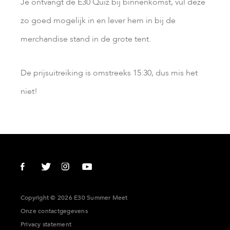
Je ontvangt de E30 Quiz bij binnenkomst, vul deze
zo goed mogelijk in en lever hem in bij de
merchandise stand in de grote tent.
De prijsuitreiking is omstreeks 15:30, dus mis het
niet!
Copyright © 2026 E30 Summer Meet
Onze contactgegevens
Privacy statement