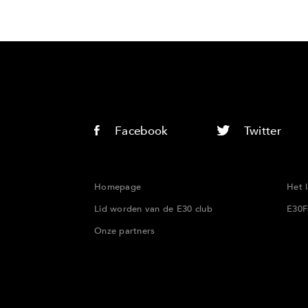
Facebook
Twitter
Homepage
Het 
Lid worden van de E30 club
E30F
Onze partners