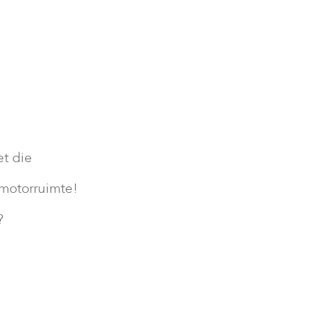
et die
 motorruimte!
?