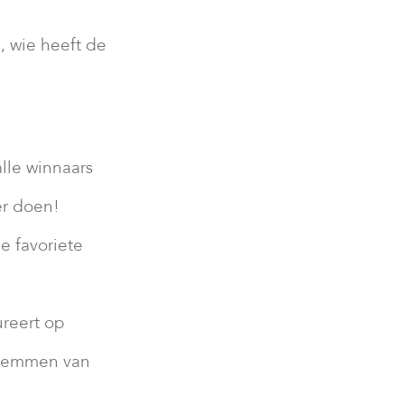
, wie heeft de
lle winnaars
er doen!
e favoriete
ureert op
 stemmen van