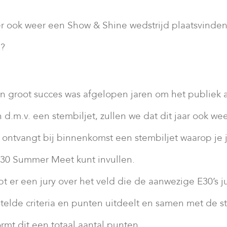
 er ook weer een Show & Shine wedstrijd plaatsvinden
)?
n groot succes was afgelopen jaren om het publiek a
n d.m.v. een stembiljet, zullen we dat dit jaar ook we
 ontvangt bij binnenkomst een stembiljet waarop je j
E30 Summer Meet kunt invullen.
t er een jury over het veld die de aanwezige E30’s j
stelde criteria en punten uitdeelt en samen met de
rmt dit een totaal aantal punten.