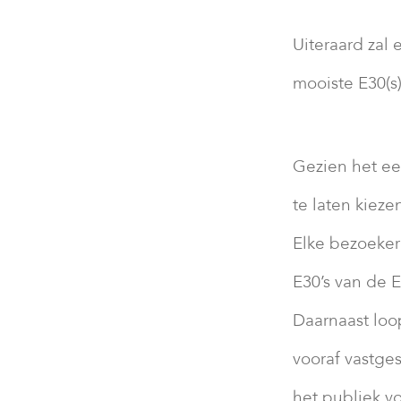
Uiteraard zal
mooiste E30(s
Gezien het ee
te laten kieze
Elke bezoeker
E30’s van de 
Daarnaast loop
vooraf vastge
het publiek vo