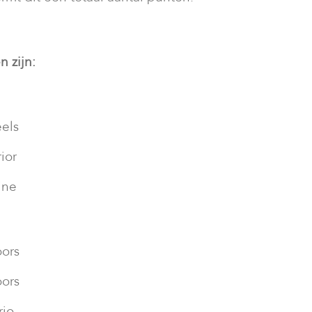
 zijn:
els
rior
ine
oors
oors
rio