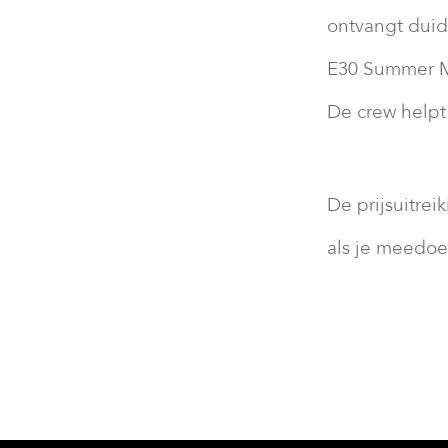
ontvangt duide
E30 Summer M
De crew helpt 
De prijsuitrei
als je meedoe