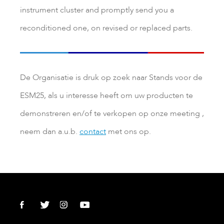
instrument cluster and promptly send you a
reconditioned one, on revised or replaced parts.
De Organisatie is druk op zoek naar Stands voor de
ESM25, als u interesse heeft om uw producten te
demonstreren en/of te verkopen op onze meeting ,
neem dan a.u.b.
contact
met ons op.