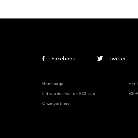
Facebook
Twitter
Homepage
Het 
Lid worden van de E30 club
E30F
Onze partners