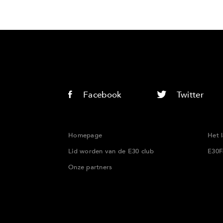
Facebook
Twitter
Homepage
Het 
Lid worden van de E30 club
E30F
Onze partners