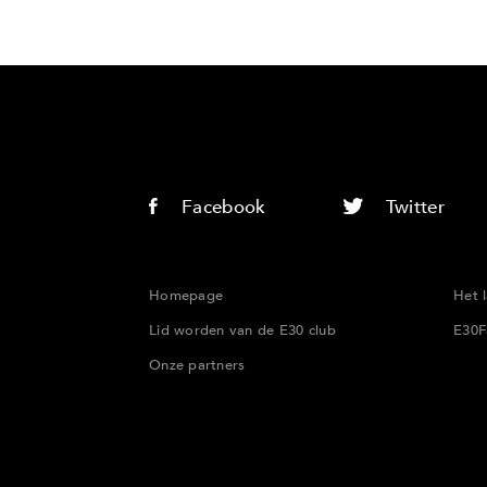
Facebook
Twitter
Homepage
Het 
Lid worden van de E30 club
E30F
Onze partners