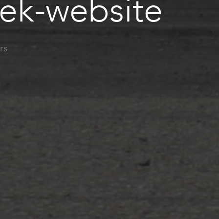
iek-website
rs